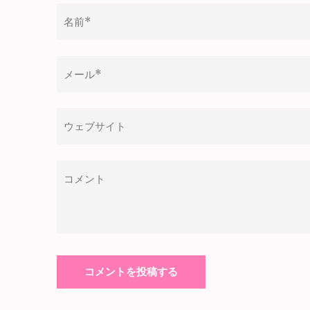
ー
シ
ョ
ン