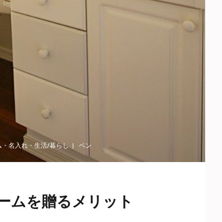
ム
・
名入れ
・
生活/暮らし
ペン
ームを贈るメリット