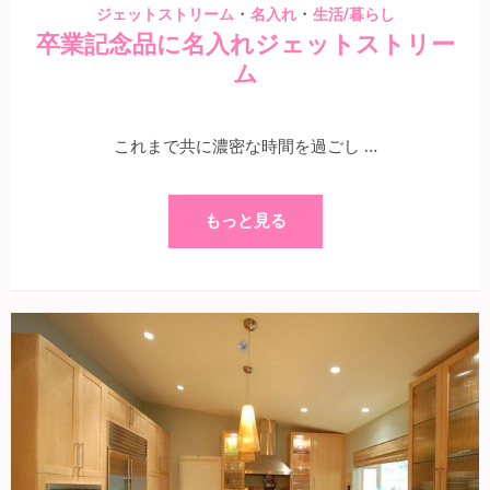
・
・
ジェットストリーム
名入れ
生活/暮らし
卒業記念品に名入れジェットストリー
ム
これまで共に濃密な時間を過ごし …
もっと見る